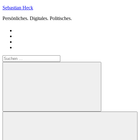
Zum
Sebastian Heck
Inhalt
Persönliches. Digitales. Politisches.
springen
Suchen
nach:
Suchen