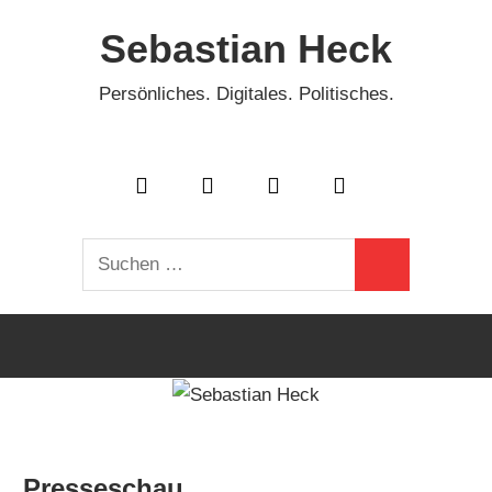
Zum
Sebastian Heck
Inhalt
springen
Persönliches. Digitales. Politisches.
Suchen
Suchen
nach:
Presseschau