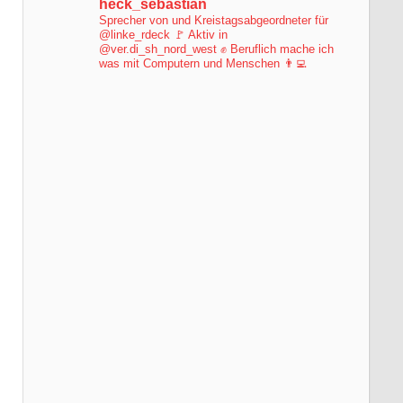
heck_sebastian
Sprecher von und Kreistagsabgeordneter für
@linke_rdeck 🚩
Aktiv in
@ver.di_sh_nord_west ✊
Beruflich mache ich
was mit Computern und Menschen 👨‍💻