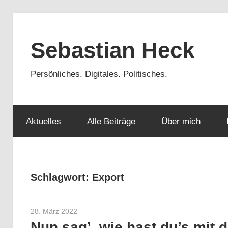
Zum
Inhalt
Sebastian Heck
springen
Persönliches. Digitales. Politisches.
Aktuelles
Alle Beiträge
Über mich
Schlagwort:
Export
28. März 2022
Sebastian Heck
Nun sag’, wie hast du’s mit 