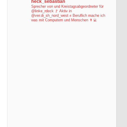
heck_sebastian
Sprecher von und Kreistagsabgeordneter für
@linke_rdeck 🚩
Aktiv in
@ver.di_sh_nord_west ✊
Beruflich mache ich
was mit Computern und Menschen 👨‍💻