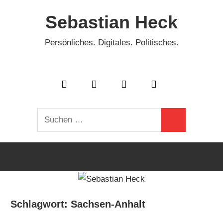
Zum
Sebastian Heck
Inhalt
springen
Persönliches. Digitales. Politisches.
Suchen
Suchen
nach:
Schlagwort:
Sachsen-Anhalt