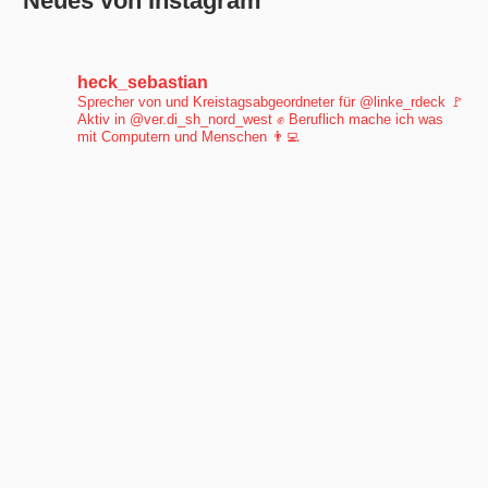
Neues von Instagram
heck_sebastian
Sprecher von und Kreistagsabgeordneter für @linke_rdeck 🚩
Aktiv in @ver.di_sh_nord_west ✊
Beruflich mache ich was
mit Computern und Menschen 👨‍💻