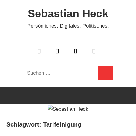
Zum
Sebastian Heck
Inhalt
springen
Persönliches. Digitales. Politisches.
Suchen
Suchen
nach:
Schlagwort:
Tarifeinigung