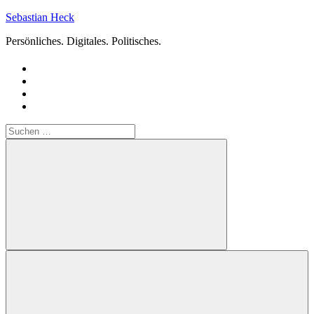
Zum
Sebastian Heck
Inhalt
Persönliches. Digitales. Politisches.
springen
Suchen
nach:
Suchen