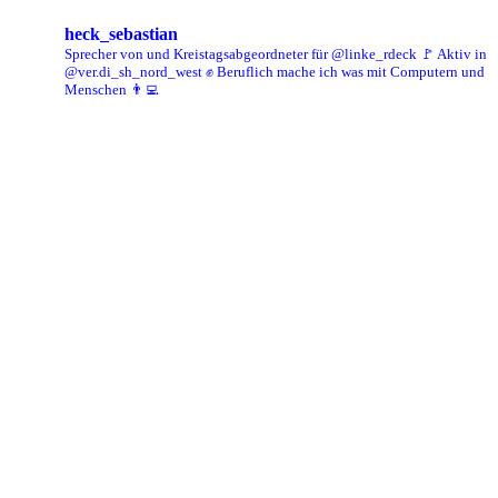
heck_sebastian
Sprecher von und Kreistagsabgeordneter für @linke_rdeck 🚩
Aktiv in
@ver.di_sh_nord_west ✊
Beruflich mache ich was mit Computern und
Menschen 👨‍💻