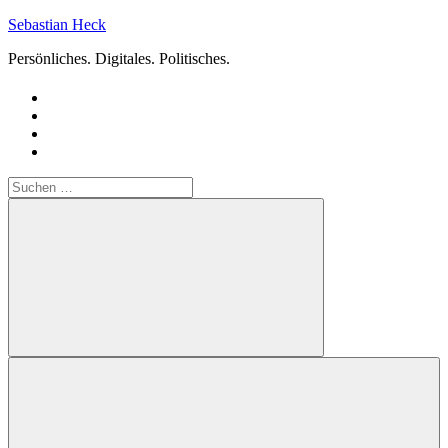
Zum
Sebastian Heck
Inhalt
Persönliches. Digitales. Politisches.
springen
Suchen
nach:
Suchen