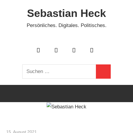
Zum
Sebastian Heck
Inhalt
springen
Persönliches. Digitales. Politisches.
Suchen
Suchen
nach:
15. August 2021
Sebastian Heck