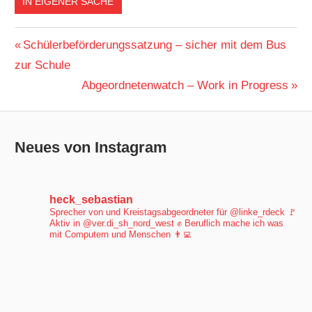
IN EIGENER SACHE
DIREKTKANDIDAT
Beitragsnavigation
Vorheriger
Schülerbeförderungssatzung – sicher mit dem Bus
DIREKTKANDIDATUR
Beitrag:
zur Schule
ECKERNFÖRDE
Nächster
Abgeordnetenwatch – Work in Progress
KANDIDATUR
Beitrag:
LANDTAG
LANDTAGSWAHL
Neues von Instagram
POLITIKWECHSEL
WAHLKREIS
heck_sebastian
Sprecher von und Kreistagsabgeordneter für @linke_rdeck 🚩
Aktiv in @ver.di_sh_nord_west ✊
Beruflich mache ich was
mit Computern und Menschen 👨‍💻