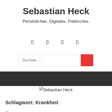
Zum
Sebastian Heck
Inhalt
springen
Persönliches. Digitales. Politisches.
Suchen
Suchen
nach:
Schlagwort:
Krankheit