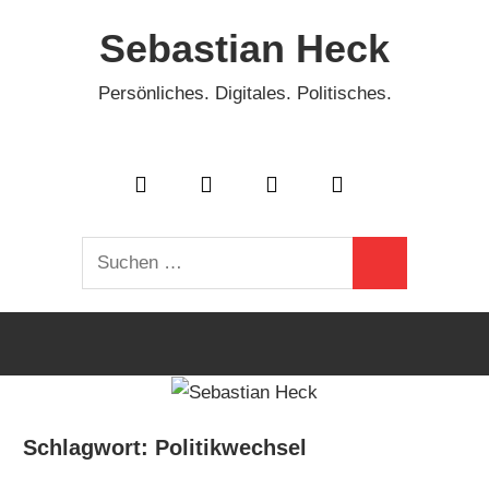
Zum
Sebastian Heck
Inhalt
springen
Persönliches. Digitales. Politisches.
Suchen
Suchen
nach:
Schlagwort:
Politikwechsel