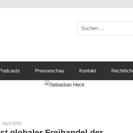
Suchen
nach:
Podcasts
Presseschau
Kontakt
Rechtlich
. April 2022
Sebastian Heck
Ist globaler Freihandel der