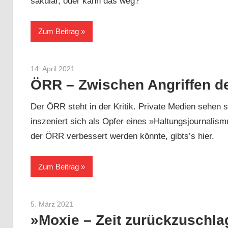
säkular, oder kann das weg?
Zum Beitrag
14. April 2021
Sebastian Heck
ÖRR – Zwischen Angriffen d
Der ÖRR steht in der Kritik. Private Medien sehen s
inszeniert sich als Opfer eines »Haltungsjournalism
der ÖRR verbessert werden könnte, gibts’s hier.
Zum Beitrag
5. März 2021
Sebastian Heck
»Moxie – Zeit zurückzuschl