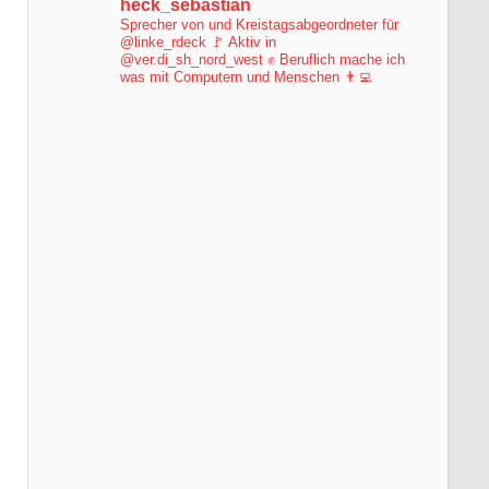
heck_sebastian
Sprecher von und Kreistagsabgeordneter für
@linke_rdeck 🚩
Aktiv in
@ver.di_sh_nord_west ✊
Beruflich mache ich
was mit Computern und Menschen 👨‍💻